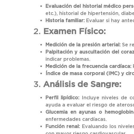
Evaluación del historial médico pers
etc.), historial de hipertensión, diab
Historia familiar:
Evaluar si hay ante
2.
Examen Físico:
Medición de la presión arterial:
Se re
Palpitación y auscultación del cora
indicar problemas.
Medición de la frecuencia cardíaca:
P
Índice de masa corporal (IMC) y cir
3.
Análisis de Sangre:
Perfil lipídico:
Incluye niveles de col
ayuda a evaluar el riesgo de aterosc
Glucemia en ayunas o hemoglobin
enfermedades cardíacas.
Función renal:
Evaluando los niveles
con mayor riesgo cardiovascular.