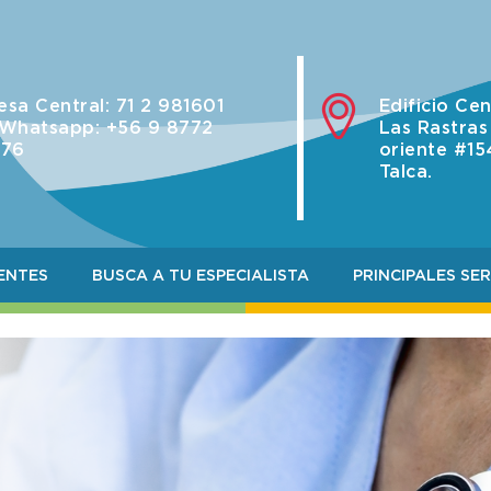
esa Central: 71 2 981601
Edificio Ce
 Whatsapp: +56 9 8772
Las Rastras
776
oriente #15
Talca.
ENTES
BUSCA A TU ESPECIALISTA
PRINCIPALES SER