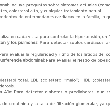
onal:
Incluye preguntas sobre síntomas actuales (como 
etes, colesterol alto, y cualquier tratamiento actual.
cedentes de enfermedades cardíacas en la familia, lo q
aliza en cada visita para controlar la hipertensión, un 
zón y los pulmones:
Para detectar soplos cardíacos, a
ara evaluar la regularidad y ritmo de los latidos del c
cunferencia abdominal:
Para evaluar el riesgo de obesid
esterol total, LDL (colesterol “malo”), HDL (colestero
lerosis.
a A1c:
Para detectar diabetes o prediabetes, que so
 de creatinina y la tasa de filtración glomerular, ya q