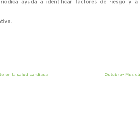
riódica ayuda a identificar factores de riesgo y 
tiva.
e en la salud cardíaca
Octubre- Mes c
Dirección
I
Edificio Centro